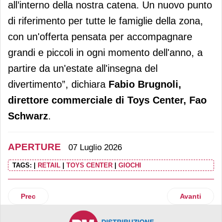
all’interno della nostra catena. Un nuovo punto
di riferimento per tutte le famiglie della zona,
con un'offerta pensata per accompagnare
grandi e piccoli in ogni momento dell'anno, a
partire da un'estate all'insegna del
divertimento”, dichiara
Fabio Brugnoli,
direttore commerciale di Toys Center, Fao
Schwarz
.
APERTURE
07 Luglio 2026
TAGS:
|
RETAIL
|
TOYS CENTER
|
GIOCHI
Articolo precedente: PittaRosso inaugura uno store da olt
Articolo suc
Prec
Avanti