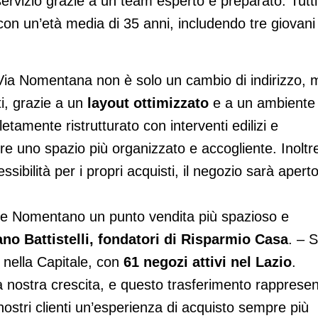
ervizio grazie a un team esperto e preparato. Tutti
con un’età media di 35 anni, includendo tre giovani
Via Nomentana non è solo un cambio di indirizzo, 
ti, grazie a un
layout ottimizzato
e a un ambiente
tamente ristrutturato con interventi edilizi e
frire uno spazio più organizzato e accogliente. Inoltr
ssibilità per i propri acquisti, il negozio sarà apert
iere Nomentano un punto vendita più spazioso e
ano Battistelli, fondatori di Risparmio Casa
. – S
 nella Capitale, con
61 negozi attivi nel Lazio
.
 nostra crescita, e questo trasferimento rapprese
nostri clienti un’esperienza di acquisto sempre più