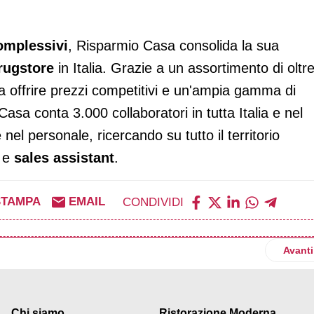
omplessivi
, Risparmio Casa consolida la sua
rugstore
in Italia. Grazie a un assortimento di oltr
a offrire prezzi competitivi e un'ampia gamma di
asa conta 3.000 collaboratori in tutta Italia e nel
nel personale, ricercando su tutto il territorio
e
sales assistant
.
STAMPA
EMAIL
CONDIVIDI
gnano (Mi)
Artico
Avanti
Chi siamo
Ristorazione Moderna