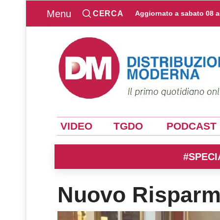
Menu
CERCA
Aggiornato a
sabato 08 
VIDEO
TGDO
PODCAST
#SPECI
Nuovo Risparm