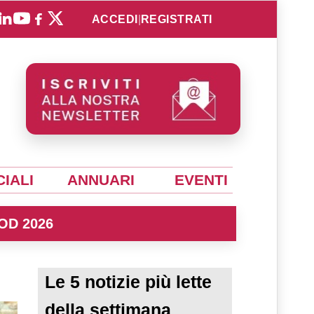
ACCEDI
|
REGISTRATI
IALI
ANNUARI
EVENTI
OD 2026
Le 5 notizie più lette
della settimana