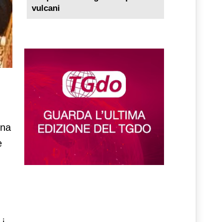
vulcani
una
e