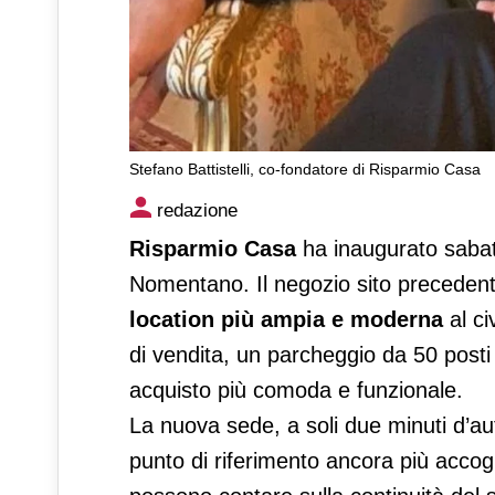
Stefano Battistelli, co-fondatore di Risparmio Casa
Nuovo Risparmio Casa a Ro
redazione
Risparmio Casa
ha inaugurato sabato
Nomentano. Il negozio sito precedent
location più ampia e moderna
al ci
di vendita, un parcheggio da 50 post
acquisto più comoda e funzionale.
La nuova sede, a soli due minuti d’aut
punto di riferimento ancora più accogli