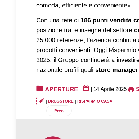
comoda, efficiente e conveniente».
Con una rete di
186 punti vendita c
posizione tra le insegne del settore
d
25.000 referenze, l’azienda continua 
prodotti convenienti. Oggi Risparmio C
2025, il Gruppo continuerà a investire 
nazionale profili quali
store manager
APERTURE
|
14 Aprile 2025
|
DRUGSTORE
|
RISPARMIO CASA
Articolo precedente: NaturaSì apre a Le
Prec