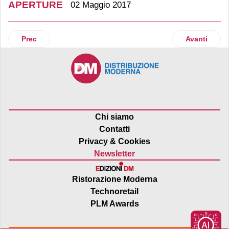
APERTURE
02 Maggio 2017
Articolo precedente: Bricofer si espande in Piemonte
Articolo suc
Prec
Avanti
Chi siamo
Contatti
Privacy & Cookies
Newsletter
Ristorazione Moderna
Technoretail
PLM Awards