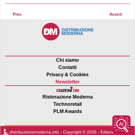
Articolo precedente: Tuttigiorni apre il secondo punto vend
Articolo suc
Prec
Avanti
Chi siamo
Contatti
Privacy & Cookies
Newsletter
Ristorazione Moderna
Technoretail
PLM Awards
♿
distribuzionemoderna.info - Copyright © 2026 - Editore:
Edra