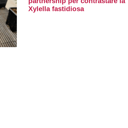
partnership per contrastare la
Xylella fastidiosa