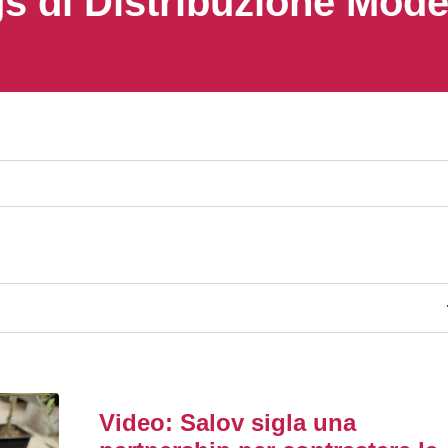
s di Distribuzione Mod
Video: Salov sigla una