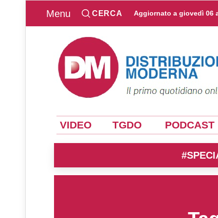
Menu
CERCA
Aggiornato a
giovedì 06 
VIDEO
TGDO
PODCAST
#SPECI