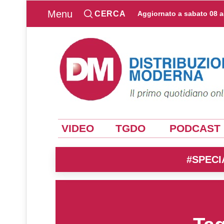
Menu
CERCA
Aggiornato a
sabato 08 
VIDEO
TGDO
PODCAST
#SPECI