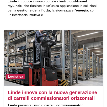
Linde
introduce il nuovo portale clienti
cloud-based
myLinde
, che riunisce in un’unica applicazione le soluzioni
per la
gestione della flotta
, la
sicurezza
e l'
energia
, con
un'interfaccia intuitiva e...
Logistica
Linde innova con la nuova generazione
di carrelli commissionatori orizzontali
Linde
presenta i
nuovi carrelli commissionatori