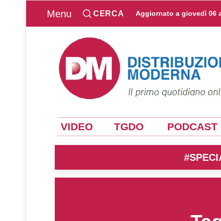
Menu
CERCA
Aggiornato a
giovedì 06 
VIDEO
TGDO
PODCAST
#SPECI