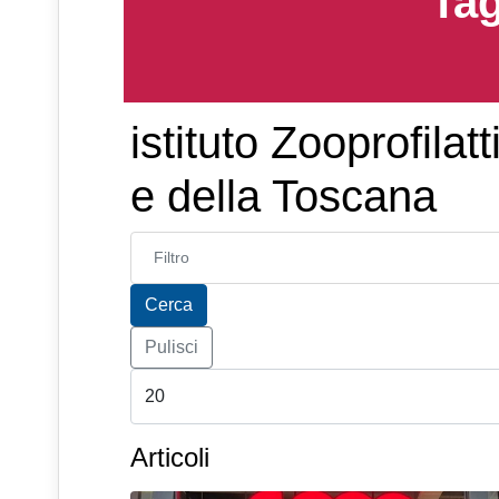
Tag
istituto Zooprofila
e della Toscana
Inserisci parte del titolo
Cerca
Pulisci
Articoli