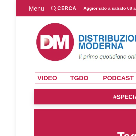
Menu
CERCA
Aggiornato a
sabato 08 
VIDEO
TGDO
PODCAST
#SPECI