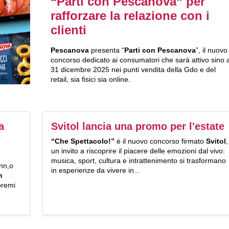
“Parti con Pescanova” per
rafforzare la relazione con i
clienti
Pescanova
presenta “
Parti con Pescanova
”, il nuovo
concorso dedicato ai consumatori che sarà attivo sino a
31 dicembre 2025 nei punti vendita della Gdo e del
retail, sia fisici sia online.
a
Svitol lancia una promo per l'estate
n
“Che Spettacolo!”
è il nuovo concorso firmato
Svitol
,
un invito a riscoprire il piacere delle emozioni dal vivo:
musica, sport, cultura e intrattenimento si trasformano
ann,o
in esperienze da vivere in...
n
premi