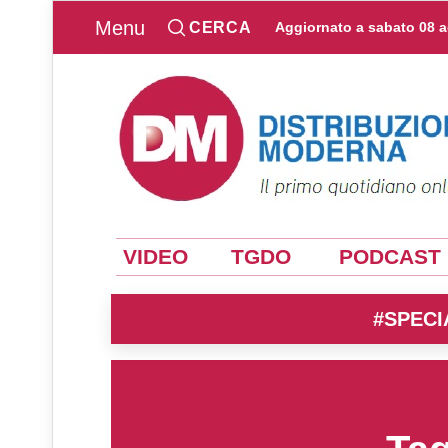
Menu
CERCA
Aggiornato a
sabato 08 
VIDEO
TGDO
PODCAST
#SPECI