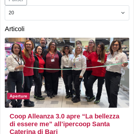
Articoli
Aperture
Coop Alleanza 3.0 apre “La bellezza
di essere me” all’ipercoop Santa
Caterina di Bari