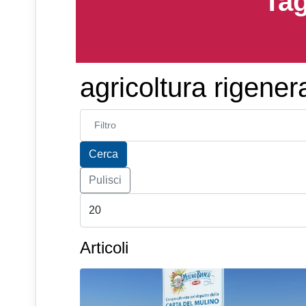
Tag
agricoltura rigener
Inserisci parte del titolo
Cerca
Pulisci
Articoli