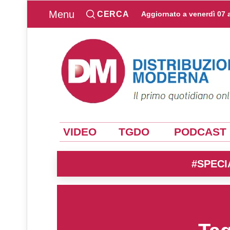
Menu
CERCA
Aggiornato a
venerdì 07 
VIDEO
TGDO
PODCAST
#SPECI