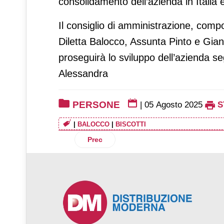
consolidamento dell’azienda in Italia e
Il consiglio di amministrazione, c
Diletta Balocco, Assunta Pinto e Gian
proseguirà lo sviluppo dell’azienda s
Alessandra
PERSONE
|
05 Agosto 2025
S
|
BALOCCO
|
BISCOTTI
Articolo precedente: Coop Alleanza 3.0
Prec