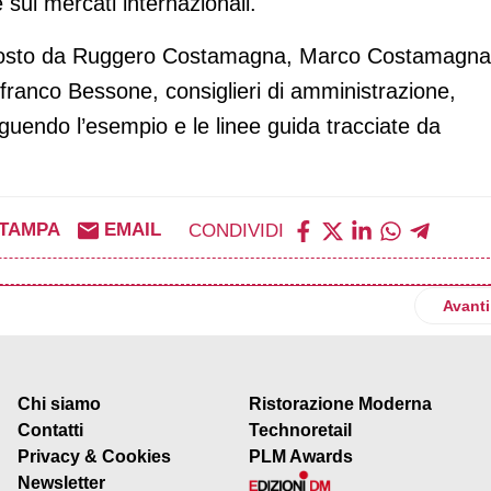
 sui mercati internazionali.
omposto da Ruggero Costamagna, Marco Costamagna
franco Bessone, consiglieri di amministrazione,
eguendo l’esempio e le linee guida tracciate da
TAMPA
EMAIL
CONDIVIDI
, Francesca Durighel nominata vicepresidente
Artico
Avanti
Chi siamo
Ristorazione Moderna
Contatti
Technoretail
Privacy & Cookies
PLM Awards
Newsletter