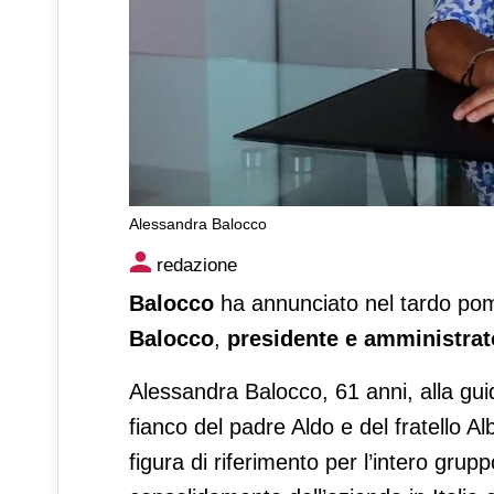
Alessandra Balocco
Addio ad Alessandra Balocco,
redazione
Balocco
ha annunciato nel tardo pom
Balocco
,
presidente e amministrat
Alessandra Balocco, 61 anni, alla guid
fianco del padre Aldo e del fratello A
figura di riferimento per l’intero gru