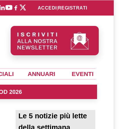
ACCEDI
|
REGISTRATI
IALI
ANNUARI
EVENTI
OD 2026
Le 5 notizie più lette
della settimana