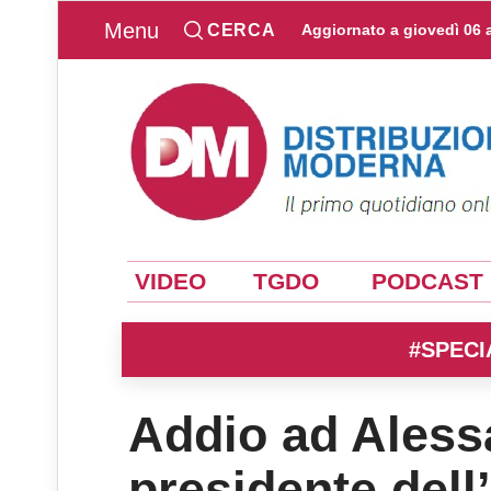
Menu
CERCA
Aggiornato a
giovedì 06 
VIDEO
TGDO
PODCAST
#SPECI
Addio ad Aless
presidente dell