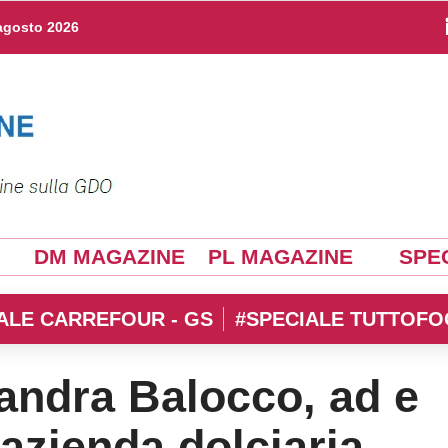
agosto 2026
DM MAGAZINE
PL MAGAZINE
SPEC
ALE CARREFOUR - GS
#SPECIALE TUTTOFO
andra Balocco, ad e
’azienda dolciaria