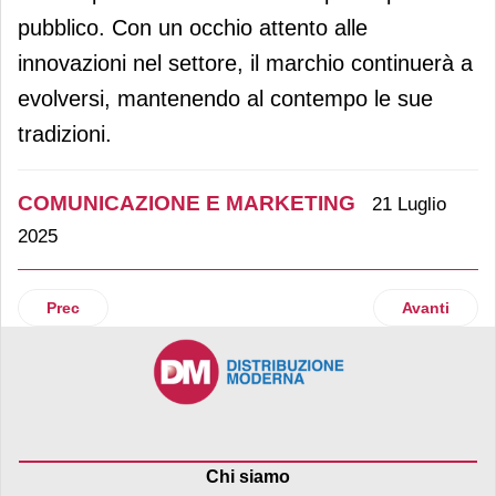
pubblico. Con un occhio attento alle
innovazioni nel settore, il marchio continuerà a
evolversi, mantenendo al contempo le sue
tradizioni.
COMUNICAZIONE E MARKETING
21 Luglio
2025
Articolo precedente: Rigoni di Asiago sceglie Aryel per la stra
Articolo suc
Prec
Avanti
Chi siamo