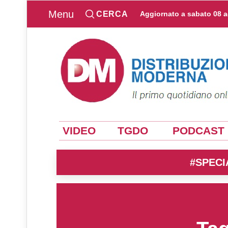
Menu
CERCA
Aggiornato a
sabato 08 
VIDEO
TGDO
PODCAST
#SPECI