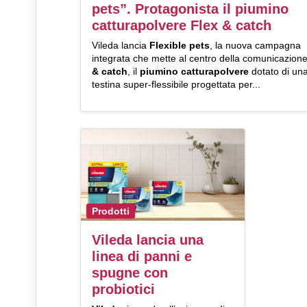
pets”. Protagonista il piumino
catturapolvere Flex & catch
Vileda lancia
Fl
exible pets
, la nuova campagna
integrata che mette al centro della comunicazion
& catch
, il
piumino catturapolvere
dotato di un
testina super-flessibile progettata per...
Prodotti
Vileda lancia una
linea di panni e
spugne con
probiotici