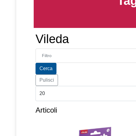
Tag
Vileda
Inserisci parte del titolo
Cerca
Pulisci
Articoli