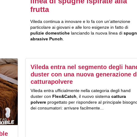
linea di spugne ispirate alla
frutta
Vileda continua a innovare e lo fa con un’attenzione
particolare ai giovani e alle loro esigenze in fatto di
pulizie domestiche
lanciando la nuova linea di
spugn
abrasive Punch
.
Vileda entra nel segmento degli han
duster con una nuova generazione d
catturapolvere
Vileda entra ufﬁcialmente nella categoria degli hand
duster con
Flex&Catch
, il nuovo sistema
cattura
polvere
progettato per rispondere al principale bisogn
dei consumatori: arrivare facilmente...
ble