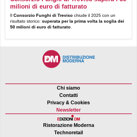
milioni di euro di fatturato
Il
Consorzio Funghi di Treviso
chiude il 2025 con un
risultato storico:
superata per la prima volta la soglia dei
50 milioni di euro di fatturato
.
Chi siamo
Contatti
Privacy & Cookies
Newsletter
Ristorazione Moderna
Technoretail