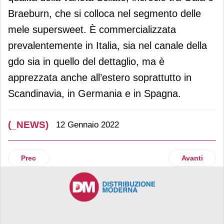
Braeburn, che si colloca nel segmento delle
mele supersweet. È commercializzata
prevalentemente in Italia, sia nel canale della
gdo sia in quello del dettaglio, ma è
apprezzata anche all’estero soprattutto in
Scandinavia, in Germania e in Spagna.
(_NEWS)
12 Gennaio 2022
Articolo precedente: Checkpoint Systems: l’importanza della
Articolo succ
Prec
Avanti