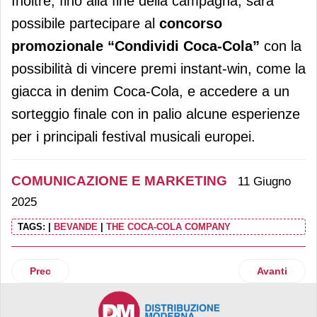
Inoltre, fino alla fine della campagna, sarà
possibile partecipare al
concorso
promozionale “Condividi Coca-Cola”
con la
possibilità di vincere premi instant-win, come la
giacca in denim Coca-Cola, e accedere a un
sorteggio finale con in palio alcune esperienze
per i principali festival musicali europei.
COMUNICAZIONE E MARKETING
11 Giugno
2025
TAGS:
|
BEVANDE
|
THE COCA-COLA COMPANY
Articolo precedente: Rebranding per Raviolificio Scoiattolo
Articolo suc
Prec
Avanti