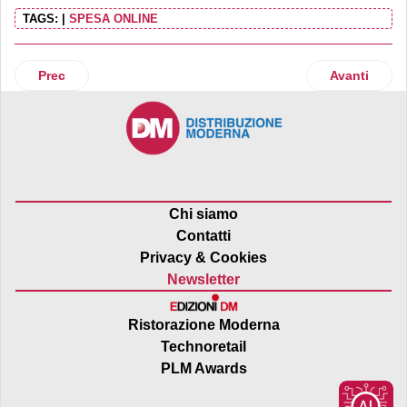
TAGS:
|
SPESA ONLINE
Articolo precedente: Trade presenta "Trade analytics"
Articolo suc
Prec
Avanti
Chi siamo
Contatti
Privacy & Cookies
Newsletter
Ristorazione Moderna
Technoretail
PLM Awards