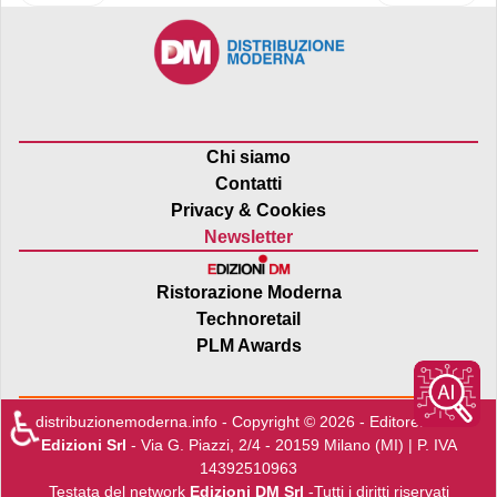
Chi siamo
Contatti
Privacy & Cookies
Newsletter
Ristorazione Moderna
Technoretail
PLM Awards
♿
distribuzionemoderna.info - Copyright © 2026 - Editore:
Edra
Edizioni Srl
- Via G. Piazzi, 2/4 - 20159 Milano (MI) | P. IVA
14392510963
Testata del network
Edizioni DM Srl
-Tutti i diritti riservati