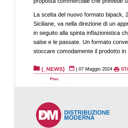
proposta commerciale che prevede un 
La scelta del nuovo formato bipack, 
Siciliane, va nella direzione di un app
in seguito alla spinta inflazionistica
salse e le passate. Un formato conve
stoccare comodamente il prodotto in 
(_NEWS)
|
07 Maggio 2024
ST
Articolo precedente: Via al Cibus dei re
Prec