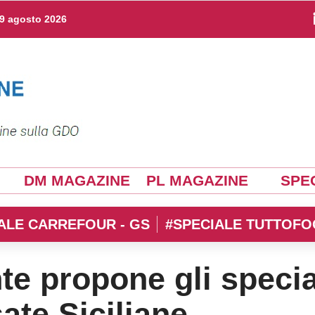
9 agosto 2026
DM MAGAZINE
PL MAGAZINE
SPEC
ALE CARREFOUR - GS
#SPECIALE TUTTOFO
e propone gli specia
ate Siciliane