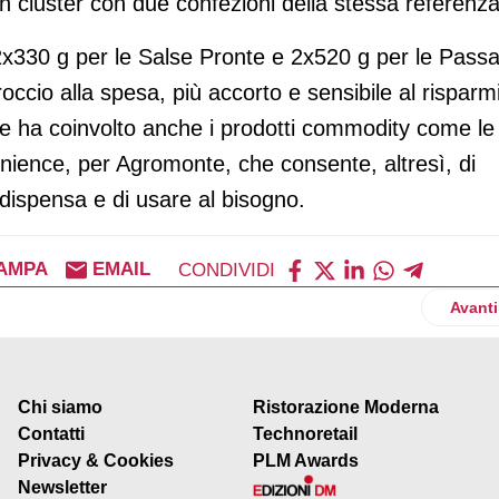
cluster con due confezioni della stessa referenza
2x330 g per le Salse Pronte e 2x520 g per le Passa
roccio alla spesa, più accorto e sensibile al risparm
 che ha coinvolto anche i prodotti commodity come le
nience, per Agromonte, che consente, altresì, di
dispensa e di usare al bisogno.
AMPA
EMAIL
CONDIVIDI
cord. Lusetti (Conad): vendite ancora in frenata
Artico
Avanti
Chi siamo
Ristorazione Moderna
Contatti
Technoretail
Privacy & Cookies
PLM Awards
Newsletter