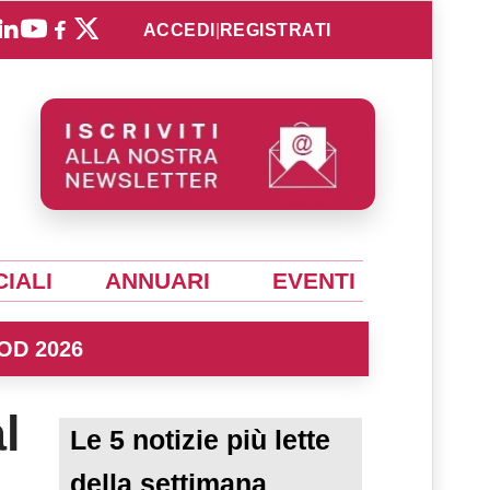
ACCEDI
|
REGISTRATI
IALI
ANNUARI
EVENTI
OD 2026
l
Le 5 notizie più lette
della settimana