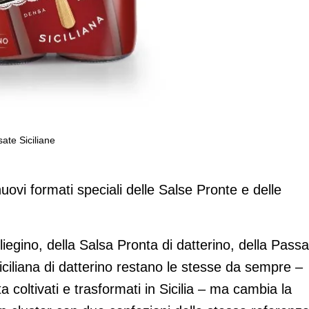
ate Siciliane
special pack delle Passate Siciliane
ovi formati speciali delle Salse Pronte e delle
iliegino, della Salsa Pronta di datterino, della Pass
Siciliana di datterino restano le stesse da sempre –
 coltivati e trasformati in Sicilia – ma cambia la