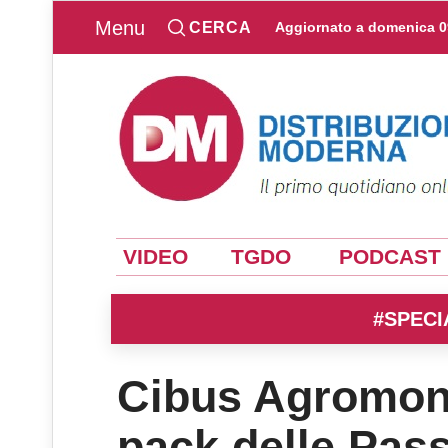
Menu
CERCA
Aggiornato a
domenica 0
VIDEO
TGDO
PODCAST
#SPECI
Cibus Agromont
pack delle Pass