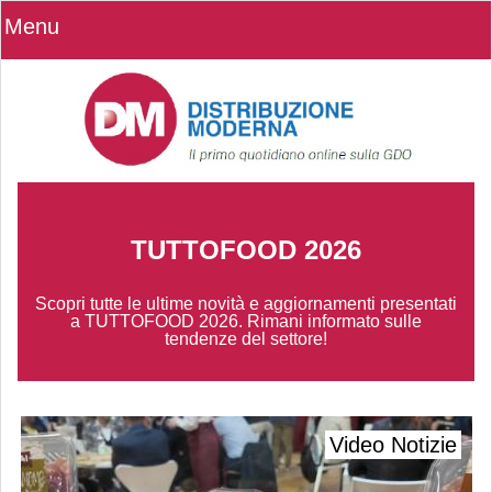
Menu
TUTTOFOOD 2026
Scopri tutte le ultime novità e aggiornamenti presentati
a TUTTOFOOD 2026. Rimani informato sulle
tendenze del settore!
Video Notizie