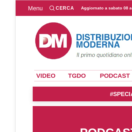
Menu
CERCA
Aggiornato a
sabato 08 
VIDEO
TGDO
PODCAST
#SPECI