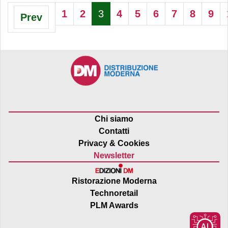
1
2
3
4
5
6
7
8
9
Prev
Chi siamo
Contatti
Privacy & Cookies
Newsletter
Ristorazione Moderna
Technoretail
PLM Awards