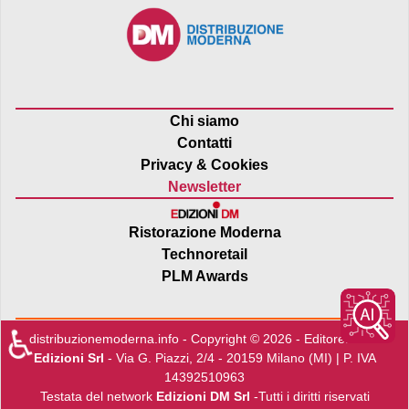
Chi siamo
Contatti
Privacy & Cookies
Newsletter
Ristorazione Moderna
Technoretail
PLM Awards
♿
distribuzionemoderna.info - Copyright © 2026 - Editore:
Edra
Edizioni Srl
- Via G. Piazzi, 2/4 - 20159 Milano (MI) | P. IVA
14392510963
Testata del network
Edizioni DM Srl
-Tutti i diritti riservati