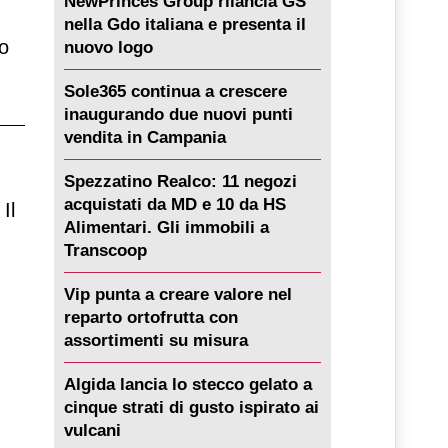
NewPrinces Group rilancia GS
nella Gdo italiana e presenta il
to
nuovo logo
Sole365 continua a crescere
inaugurando due nuovi punti
vendita in Campania
Spezzatino Realco: 11 negozi
acquistati da MD e 10 da HS
 Il
Alimentari. Gli immobili a
Transcoop
Vip punta a creare valore nel
reparto ortofrutta con
assortimenti su misura
Algida lancia lo stecco gelato a
cinque strati di gusto ispirato ai
vulcani